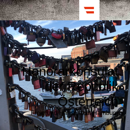
Honorarkonsulat
der Republik
Österreich
Freie und Hansestadt Hamburg