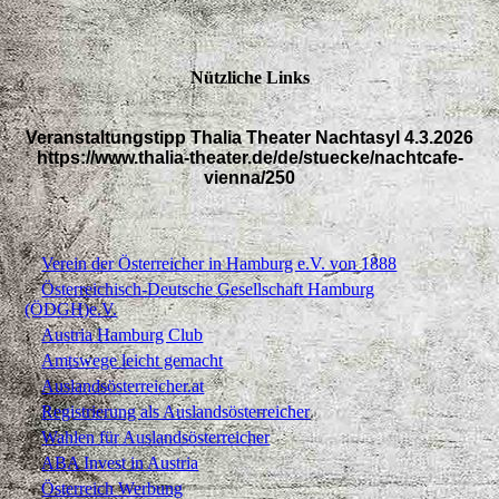
Nützliche Links
Veranstaltungstipp Thalia Theater Nachtasyl 4.3.2026
https://www.thalia-theater.de/de/stuecke/nachtcafe-
vienna/250
Verein der Österreicher in Hamburg e.V. von 1888
Österreichisch-Deutsche Gesellschaft Hamburg
(ÖDGH)e.V.
Austria Hamburg Club
Amtswege leicht gemacht
Auslandsösterreicher.at
Registrierung als Auslandsösterreicher
Wahlen für Auslandsösterreicher
ABA Invest in Austria
Österreich Werbung