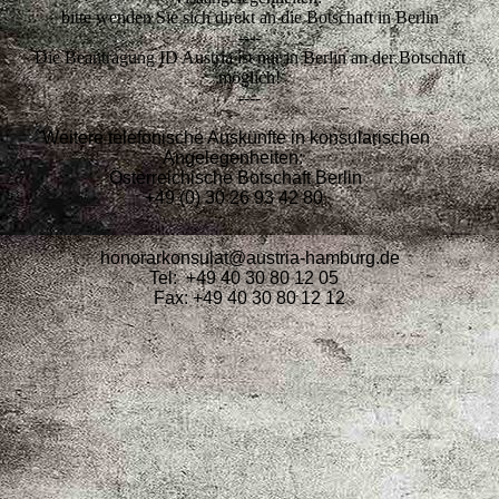
bitte wenden Sie sich direkt an die Botschaft in Berlin
----
Die Beantragung ID Austria ist nur in Berlin an der Botschaft
möglich!
----
Weitere telefonische Auskünfte in konsularischen
Angelegenheiten:
Österreichische Botschaft Berlin
+49 (0) 30 26 93 42 80
honorarkonsulat@austria-hamburg.de
Tel: +49 40 30 80 12 05
Fax: +49 40 30 80 12 12