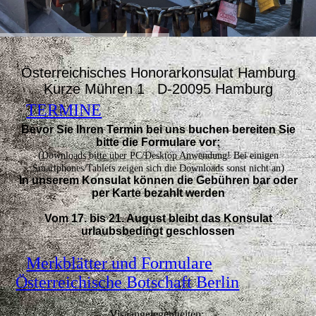
Österreichisches Honorarkonsulat Hamburg
Kurze Mühren 1 D-20095 Hamburg
TERMINE
Bevor Sie Ihren Termin bei uns buchen bereiten Sie
bitte die Formulare vor:
(
Downloads bitte über PC/Desktop Anwendung! Bei einigen
)
Smartphones/Tablets zeigen sich die Downloads sonst nicht an
In unserem Konsulat können die Gebühren bar oder
per Karte bezahlt werden
Vom 17. bis 21. August bleibt das Konsulat
urlaubsbedingt geschlossen
Merkblätter und Formulare
Österreichische Botschaft Berlin
Visaangelegenheiten: